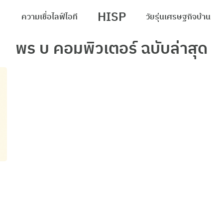
HISP
ความเชื่อ
ไลฟ์
ไอที
วัยรุ่น
เศรษฐกิจ
บ้าน
arch
พร บ คอมพิวเตอร์ ฉบับล่าสุด
r: