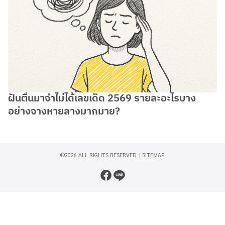
ฝันตื่นมาจำไม่ได้เลขเด็ด 2569 รายละอะไรบาง
อย่างจางหายลางมากมาย?
©2026 ALL RIGHTS RESERVED. |
SITEMAP