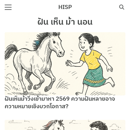
Skip
HISP
to
Search
content
ฝัน เห็น ม้า นอน
for:
e
ฝันเห็นม้าวิ่งเข้ามาหา 2569 ความฝันหลายอาจ
ความหมายเชิงบวกโอกาส?