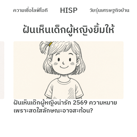
HISP
ความเชื่อ
ไลฟ์
ไอที
วัยรุ่น
เศรษฐกิจ
บ้าน
arch
ฝันเห็นเด็กผู้หญิงยิ้มให้
r:
ฝันเห็นเด๊กผู้หญิงน่ารัก 2569 ความหมาย
เพราะสดใสลักษณะอาจสะท้อน?