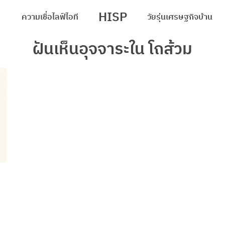
HISP
ความเชื่อ
ไลฟ์
ไอที
วัยรุ่น
เศรษฐกิจ
บ้าน
arch
ฝันเห็นอุจจาระใน โถส้วม
r: