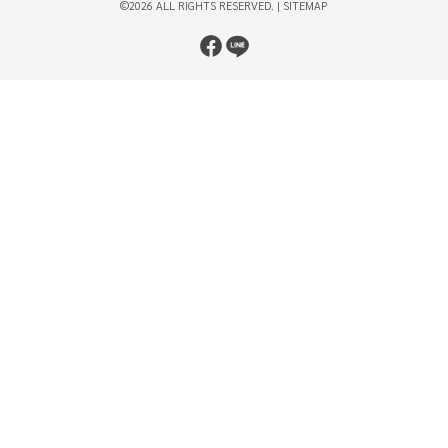
©2026 ALL RIGHTS RESERVED. |
SITEMAP