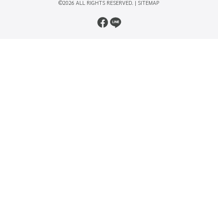
©2026 ALL RIGHTS RESERVED. |
SITEMAP