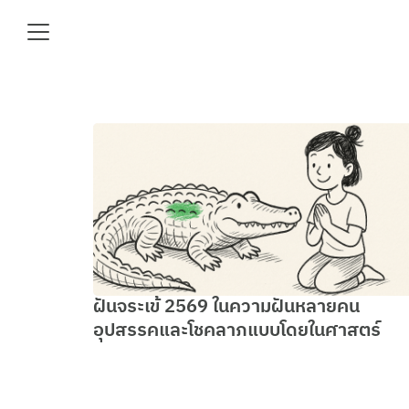
Skip
to
content
Se
fo
e
ฝันจระเข้ 2569 ในความฝันหลายคน
อุปสรรคและโชคลาภแบบโดยในศาสตร์