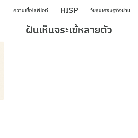
HISP
ความเชื่อ
ไลฟ์
ไอที
วัยรุ่น
เศรษฐกิจ
บ้าน
arch
ฝันเห็นจระเข้หลายตัว
r: