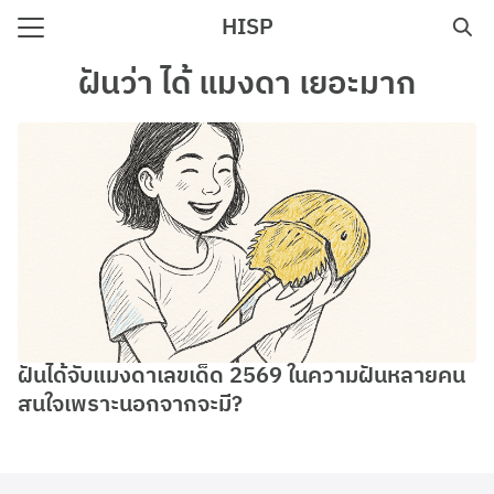
Skip
HISP
to
Search
content
ฝันว่า ได้ แมงดา เยอะมาก
for:
e
ฝันได้จับแมงดาเลขเด็ด 2569 ในความฝันหลายคน
สนใจเพราะนอกจากจะมี?