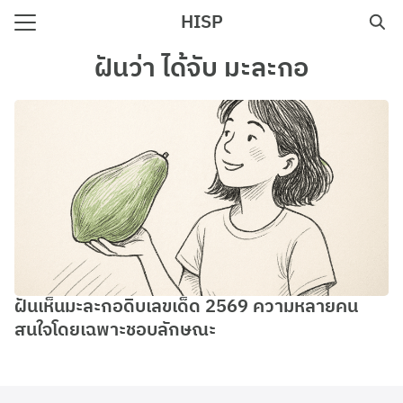
Skip
HISP
to
Search
content
ฝันว่า ได้จับ มะละกอ
for:
e
ฝันเห็นมะละกอดิบเลขเด็ด 2569 ความหลายคน
สนใจโดยเฉพาะชอบลักษณะ