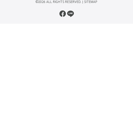
©2026 ALL RIGHTS RESERVED. |
SITEMAP