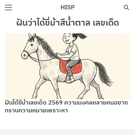
Skip
HISP
to
Search
content
ฝันว่าได้ขี่ม้าสีน้ำตาล เลขเด็ด
for:
e
ฝันได้ขี่ม้าเลขเด็ด 2569 ความมงคลหลายคนอยาก
ทราบความหมายเพราะหา