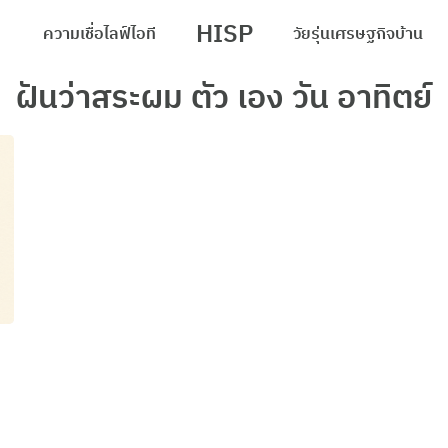
HISP
ความเชื่อ
ไลฟ์
ไอที
วัยรุ่น
เศรษฐกิจ
บ้าน
arch
ฝันว่าสระผม ตัว เอง วัน อาทิตย์
r: