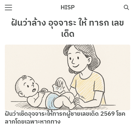
Skip
HISP
to
Search
content
ฝันว่าล้าง อุจจาระ ให้ ทารก เลข
for:
เด็ด
e
ฝันว่าเช็ดอุจจาระให้ทารกผู้ชายเลขเด็ด 2569 โชค
ลาภโดยเฉพาะหากทาง