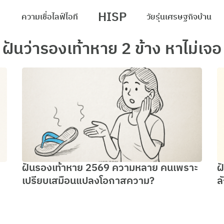
HISP
ความเชื่อ
ไลฟ์
ไอที
วัยรุ่น
เศรษฐกิจ
บ้าน
arch
ฝันว่ารองเท้าหาย 2 ข้าง หาไม่เจอ
r:
ฝันรองเท้าหาย 2569 ความหลาย คนเพราะ
ฝ
เปรียบเสมือนแปลงโอกาสความ?
ล