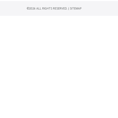
©2026 ALL RIGHTS RESERVED. |
SITEMAP