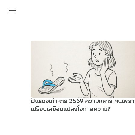
Skip
to
content
Se
fo
e
ฝันรองเท้าหาย 2569 ความหลาย คนเพรา
เปรียบเสมือนแปลงโอกาสความ?