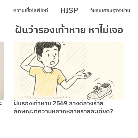
HISP
ความเชื่อ
ไลฟ์
ไอที
วัยรุ่น
เศรษฐกิจ
บ้าน
arch
ฝันว่ารองเท้าหาย หาไม่เจอ
r:
ะ
ฝันรองเท้าหาย 2569 ลางดีลางร้าย
ลักษณะตีความหลากหลายรายละเอียด?