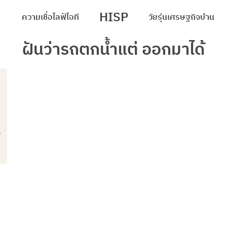
HISP
ความเชื่อ
ไลฟ์
ไอที
วัยรุ่น
เศรษฐกิจ
บ้าน
arch
ฝันว่ารถตกน้ำแต่ ออกมาได้
r: