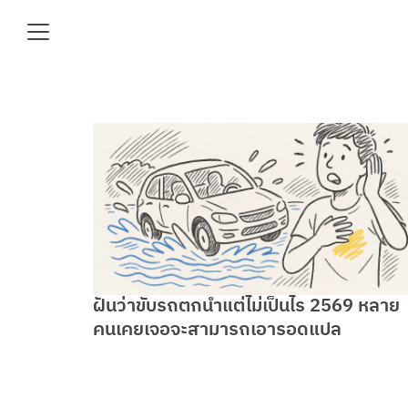
Skip
to
content
Se
fo
e
ฝันว่าขับรถตกน้ำแต่ไม่เป็นไร 2569 หลาย
คนเคยเจอจะสามารถเอารอดแปล