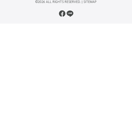
©2026 ALL RIGHTS RESERVED. |
SITEMAP