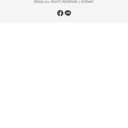
©2026 ALL RIGHTS RESERVED. |
SITEMAP