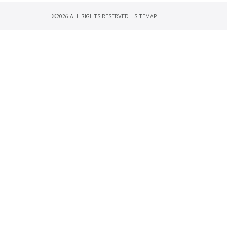
©2026 ALL RIGHTS RESERVED. |
SITEMAP