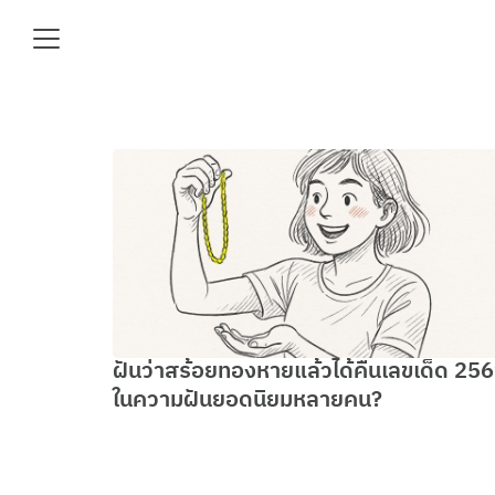
Skip
to
content
Se
fo
e
ฝันว่าสร้อยทองหายแล้วได้คืนเลขเด็ด 25
ในความฝันยอดนิยมหลายคน?