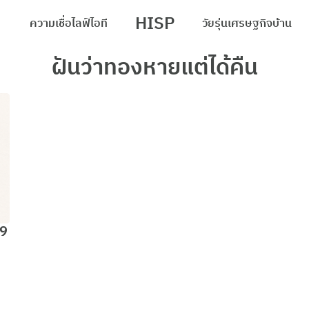
HISP
ความเชื่อ
ไลฟ์
ไอที
วัยรุ่น
เศรษฐกิจ
บ้าน
arch
ฝันว่าทองหายแต่ได้คืน
r:
69