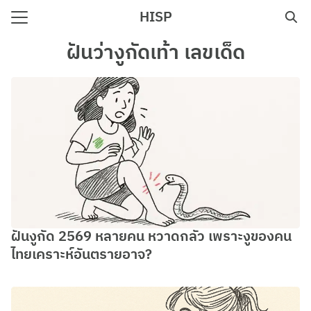
Skip
HISP
to
Search
content
ฝันว่างูกัดเท้า เลขเด็ด
for:
e
ฝันงูกัด 2569 หลายคน หวาดกลัว เพราะงูของคน
ไทยเคราะห์อันตรายอาจ?