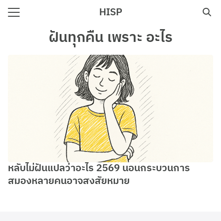
Skip
HISP
to
Search
content
ฝันทุกคืน เพราะ อะไร
for:
e
หลับไม่ฝันแปลว่าอะไร 2569 นอนกระบวนการ
สมองหลายคนอาจสงสัยหมาย