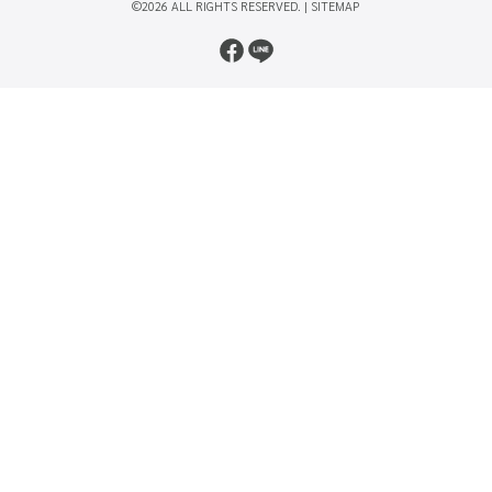
©2026 ALL RIGHTS RESERVED. |
SITEMAP