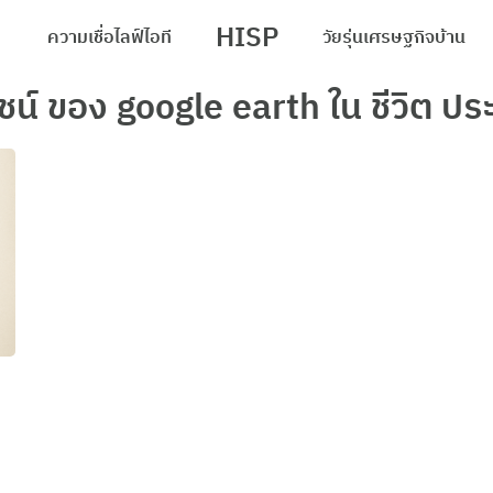
HISP
ความเชื่อ
ไลฟ์
ไอที
วัยรุ่น
เศรษฐกิจ
บ้าน
arch
ชน์ ของ google earth ใน ชีวิต ประ
r: