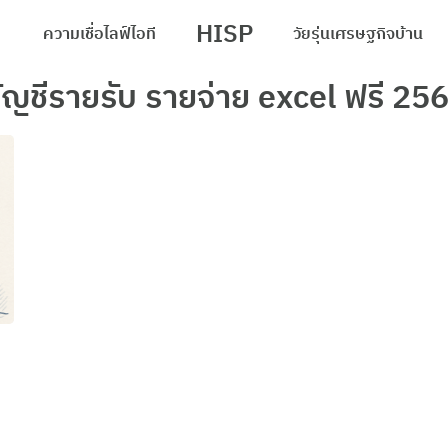
HISP
ความเชื่อ
ไลฟ์
ไอที
วัยรุ่น
เศรษฐกิจ
บ้าน
arch
ัญชีรายรับ รายจ่าย excel ฟรี 25
r: