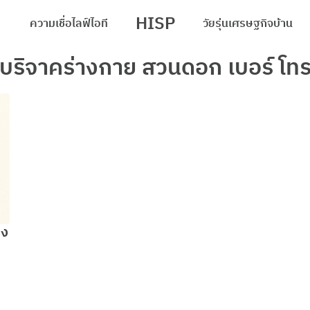
HISP
ความเชื่อ
ไลฟ์
ไอที
วัยรุ่น
เศรษฐกิจ
บ้าน
arch
บริจาคร่างกาย สวนดอก เบอร์ โท
r:
าง