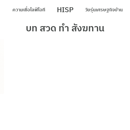
HISP
ความเชื่อ
ไลฟ์
ไอที
วัยรุ่น
เศรษฐกิจ
บ้าน
arch
บท สวด ทำ สังฆทาน
r: