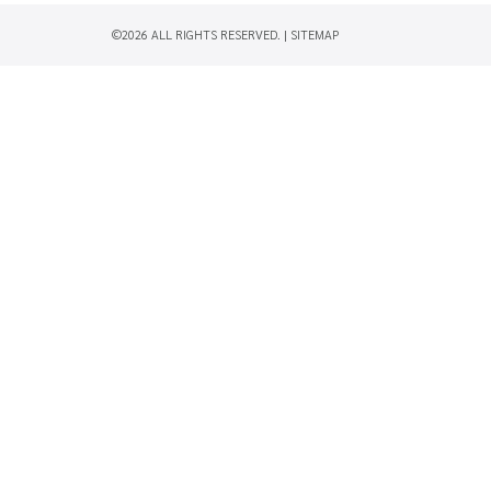
©2026 ALL RIGHTS RESERVED. |
SITEMAP