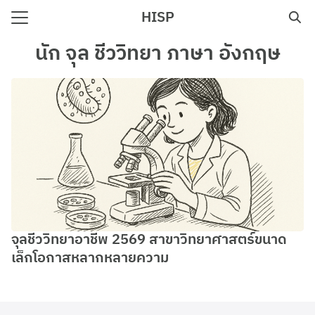
Skip
HISP
to
Search
content
นัก จุล ชีววิทยา ภาษา อังกฤษ
for:
e
จุลชีววิทยาอาชีพ 2569 สาขาวิทยาศาสตร์ขนาด
เล็กโอกาสหลากหลายความ