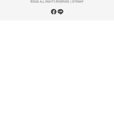
©2026 ALL RIGHTS RESERVED. |
SITEMAP