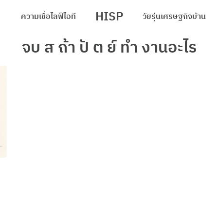
HISP
ความเชื่อ
ไลฟ์
ไอที
วัยรุ่น
เศรษฐกิจ
บ้าน
arch
จบ ส ถ้า ปั ต ย์ ทํา งานอะไร
r: