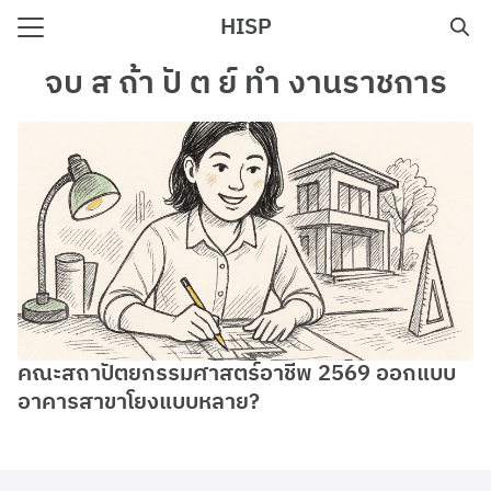
Skip
HISP
to
Search
content
จบ ส ถ้า ปั ต ย์ ทํา งานราชการ
for:
e
คณะสถาปัตยกรรมศาสตร์อาชีพ 2569 ออกแบบ
อาคารสาขาโยงแบบหลาย?