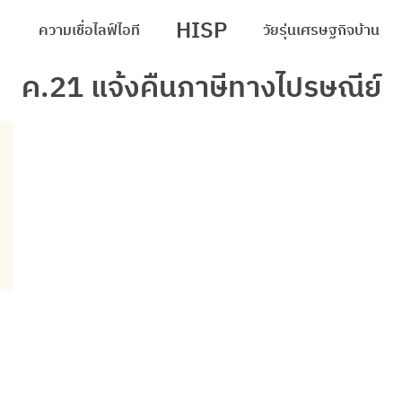
HISP
ความเชื่อ
ไลฟ์
ไอที
วัยรุ่น
เศรษฐกิจ
บ้าน
arch
ค.21 แจ้งคืนภาษีทางไปรษณีย์
r: