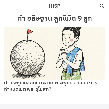
Skip
HISP
to
Search
content
คํา อธิษฐาน ลูกนิมิต 9 ลูก
for:
e
คำอธิษฐานลูกนิมิต ๘ ทิศ พระพุทธ ศาสนา การ
กำหนดเขต พระอุโบสถ?