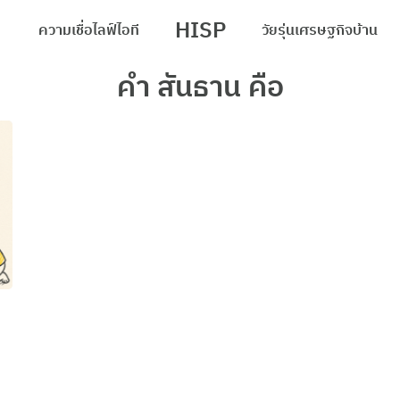
HISP
ความเชื่อ
ไลฟ์
ไอที
วัยรุ่น
เศรษฐกิจ
บ้าน
arch
คํา สันธาน คือ
r: