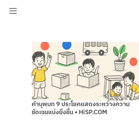
Skip
to
content
Se
fo
e
คำบุพบท 9 ประโยคแสดงระหว่างความ
ชัดเจนแบ่งยิ่งขึ้น • HiSP.COM