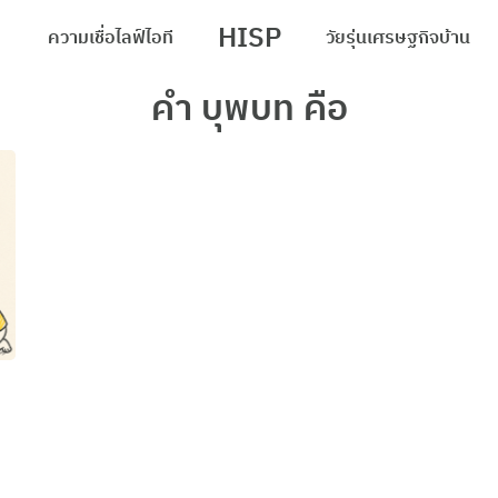
HISP
ความเชื่อ
ไลฟ์
ไอที
วัยรุ่น
เศรษฐกิจ
บ้าน
arch
คํา บุพบท คือ
r: