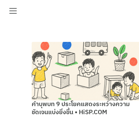
Skip
to
content
Se
fo
e
คำบุพบท 9 ประโยคแสดงระหว่างความ
ชัดเจนแบ่งยิ่งขึ้น • HiSP.COM