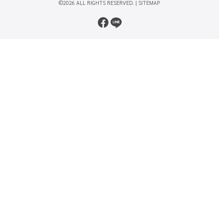
©2026 ALL RIGHTS RESERVED. |
SITEMAP