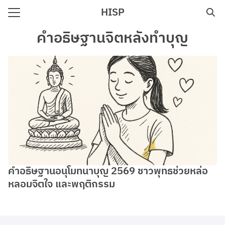
Skip
HISP
to
Search
content
คําอธิษฐานจิตหลังทําบุญ
for:
e
คำอธิษฐานอนุโมทนาบุญ 2569 ชาวพุทธช่วยหล่อ
หลอมจิตใจ และพฤติกรรม