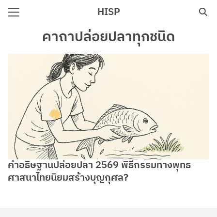
Skip
HISP
to
Search
content
คาถาปล่อยปลาทุกชนิด
for:
e
คำอธิษฐานปล่อยปลา 2569 พิธีกรรมทางพุทธ
ศาสนาไทยนิยมสร้างบุญกุศล?