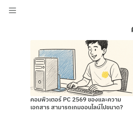
Skip
to
content
Se
fo
e
คอมพิวเตอร์ PC 2569 ของและความ
เอกสาร สามารถเกมออนไลน์ไปขนาด?