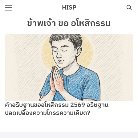
Skip
HISP
to
Search
content
ข้าพเจ้า ขอ อโหสิกรรม
for:
e
คำอธิษฐานขออโหสิกรรม 2569 อธิษฐาน
ปลดเปลื้องความโกรธความเคียด?