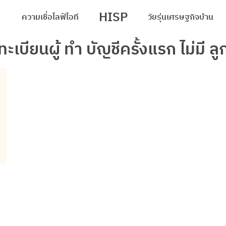
HISP
ความเชื่อ
ไลฟ์
ไอที
วัยรุ่น
เศรษฐกิจ
บ้าน
arch
นทะเบียนผู้ ทํา บัญชีครั้งแรก ไม่มี ลู
r:
ม