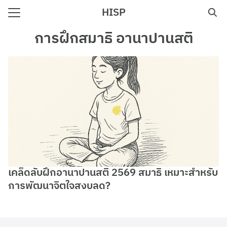
Skip
HISP
to
Search
content
การฝึกสมาธิ อานาปานสติ
for:
e
เคล็ดลับฝึกอานาปานสติ 2569 สมาธิ เหมาะสำหรับ
การพัฒนาจิตใจสงบลด?